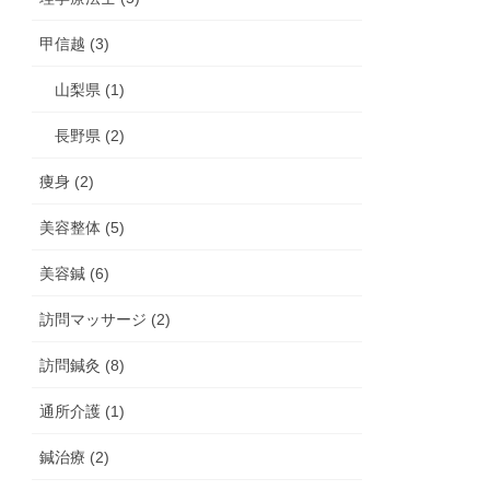
甲信越 (3)
山梨県 (1)
長野県 (2)
痩身 (2)
美容整体 (5)
美容鍼 (6)
訪問マッサージ (2)
訪問鍼灸 (8)
通所介護 (1)
鍼治療 (2)