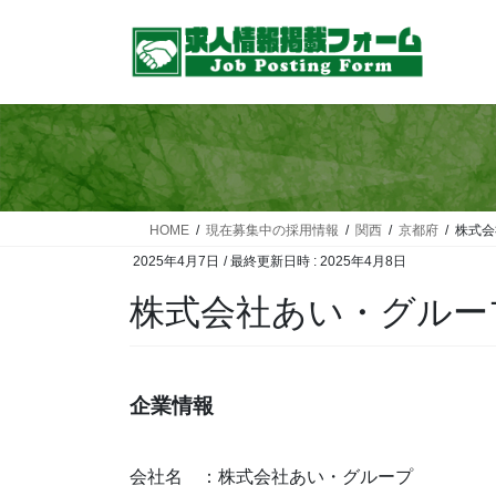
コ
ナ
ン
ビ
テ
ゲ
ン
ー
ツ
シ
へ
ョ
ス
ン
キ
に
ッ
移
HOME
現在募集中の採用情報
関西
京都府
株式会
プ
動
2025年4月7日
/ 最終更新日時 :
2025年4月8日
株式会社あい・グルー
企業情報
会社名 ：株式会社あい・グループ