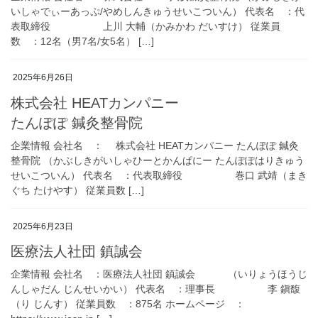
いしゃでぃーあっぷ/やめしんきゅうせいこついん） 代表名 ：代
表取締役 上川 大輔（かみかわ だいすけ） 従業員
数 ：12名（男7名/女5名） […]
2025年6月26日
株式会社 HEATカンパニー
たんぽぽ 鍼灸整骨院
企業情報 会社名 ： 株式会社 HEATカンパニー たんぽぽ 鍼灸
整骨院 （かぶしきがいしゃひーとかんぱにー たんぽぽはりきゅう
せいこついん） 代表名 ：代表取締役 巻口 武靖（まき
ぐち たけやす） 従業員数 […]
2025年6月23日
医療法人社団 鎮誠会
企業情報 会社名 ：医療法人社団 鎮誠会 （いりょうほうじ
んしゃだん じんせいかい） 代表名 ：理事長 李 鎭馥
（り じんす） 従業員数 ：875名 ホームページ ：