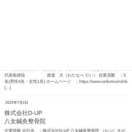
笑顔道鍼灸接骨院
企業情報 会社名 ：株式会社爽健グローバル 笑顔道鍼
灸接骨院 （かぶしきがいしゃそうけんぐろーばる
えがおどうしんきゅうせっこついん） 代表名 ：代表
取締役 福田 秀人（ふくだ ひで […]
2025年7月2日
整骨院四季
企業情報 会社名 ：整骨院四季（せいこついんしき） 代表名 ：
代表取締役 渡邉 大（わたなべ だい） 従業員数 ：5
名(男性4名・女性1名) ホームページ ：https://www.seikotsuinshik
[…]
2025年7月2日
株式会社D-UP
八女鍼灸整骨院
企業情報 会社名 ：株式会社D-UP 八女鍼灸整骨院 （かぶしきが