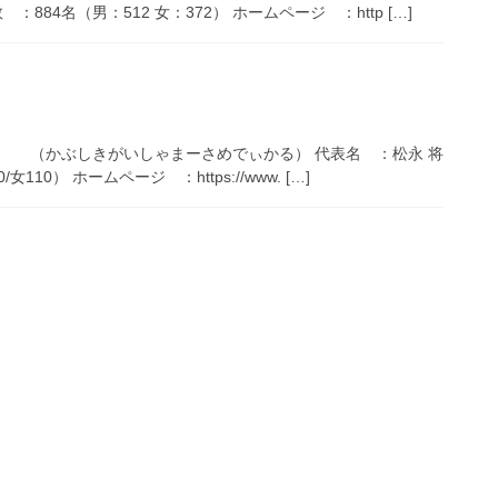
名（男：512 女：372） ホームページ ：http […]
（かぶしきがいしゃまーさめでぃかる） 代表名 ：松永 将
0） ホームページ ：https://www. […]