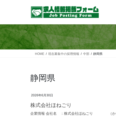
コ
ナ
ン
ビ
テ
ゲ
ン
ー
ツ
シ
へ
ョ
ス
ン
キ
に
ッ
移
HOME
現在募集中の採用情報
中部
静岡県
プ
動
静岡県
2026年6月30日
株式会社ほねごり
企業情報 会社名 ：株式会社ほねごり （かぶし