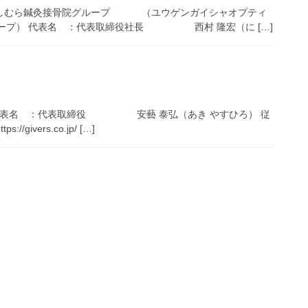
にしむら鍼灸接骨院グループ （ユウゲンガイシャオプティ
プ） 代表名 ：代表取締役社長 西村 隆宏（に […]
ず） 代表名 ：代表取締役 安藝 泰弘（あき やすひろ） 従
ivers.co.jp/ […]