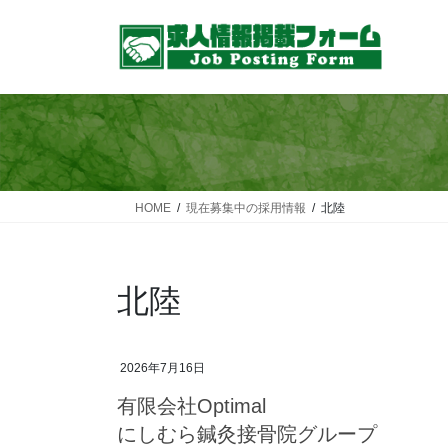
コ
ナ
ン
ビ
テ
ゲ
ン
ー
ツ
シ
へ
ョ
ス
ン
キ
に
ッ
移
HOME
現在募集中の採用情報
北陸
プ
動
北陸
2026年7月16日
有限会社Optimal
にしむら鍼灸接骨院グループ