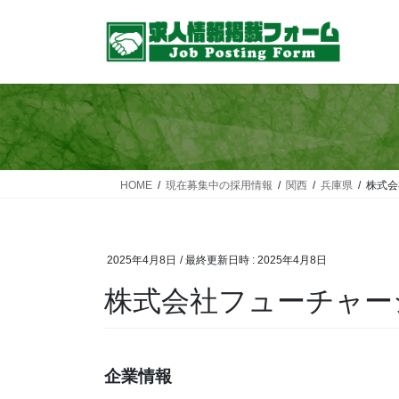
コ
ナ
ン
ビ
テ
ゲ
ン
ー
ツ
シ
へ
ョ
ス
ン
キ
に
ッ
移
HOME
現在募集中の採用情報
関西
兵庫県
株式会
プ
動
2025年4月8日
/ 最終更新日時 :
2025年4月8日
株式会社フューチャー
企業情報