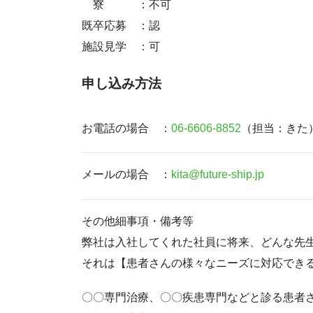
寮 ：不可
既卒応募 ：認
施設見学 ：可
申し込み方法
お電話の場合 ：
06-6606-8852
（担当：きた
メールの場合 ：
kita@future-ship.jp
その他細事項・備考等
弊社は入社してくれた社員に将来、どんな先
それは【患者さんの様々なニーズに対応でき
〇〇専門治療、〇〇疾患専門などと診る患者