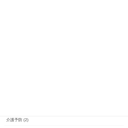
佐賀県 (6)
大分県 (6)
宮崎県 (3)
沖縄県 (5)
熊本県 (10)
福岡県 (39)
長崎県 (7)
鹿児島県 (4)
介護 (3)
介護予防 (2)