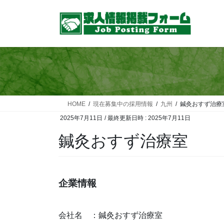
コ
ナ
ン
ビ
テ
ゲ
ン
ー
ツ
シ
へ
ョ
ス
ン
キ
に
ッ
移
HOME
現在募集中の採用情報
九州
鍼灸おすず治療
プ
動
2025年7月11日
/ 最終更新日時 :
2025年7月11日
鍼灸おすず治療室
企業情報
会社名 ：鍼灸おすず治療室