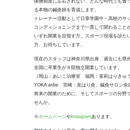
保険制度に左右されない、どんな時代でも食
る本物の鍼灸師を育成します。
トレーナー活動として日章学園中・高校のサ
コンディショニングまで一貫して関わるこ
いずれ開業を目指す方、スポーツ現場を診た
方、お待ちしています。
現在のスタッフは神奈川県出身、過去にも県
全国に卒業生が６院独立開業しています。
（岡山：あいこ治療室 福岡：茉莉はりきゅ
YOKA anbe 宮崎：友はり灸、鍼灸サロン余
将来の開業のために、そしてスポーツの分野
せんか。
※
ホームページ
や
Instagram
あります。