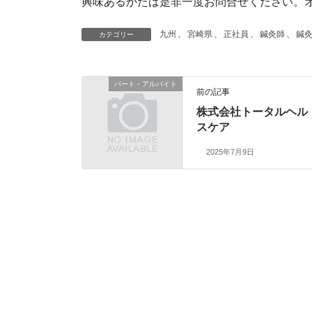
興味あるかたは是非一度お問合せください。
九州
、
宮崎県
、
正社員
、
鍼灸師
、
鍼
カテゴリー
パート・アルバイト
前の記事
株式会社トータルヘル
スケア
2025年7月9日