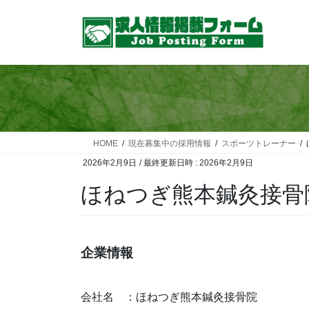
コ
ナ
ン
ビ
テ
ゲ
ン
ー
ツ
シ
へ
ョ
ス
ン
キ
に
ッ
移
HOME
現在募集中の採用情報
スポーツトレーナー
プ
動
2026年2月9日
/ 最終更新日時 :
2026年2月9日
ほねつぎ熊本鍼灸接骨
企業情報
会社名 ：ほねつぎ熊本鍼灸接骨院