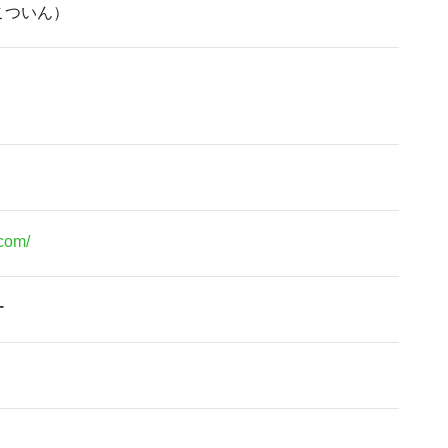
ついん）
com/
ー