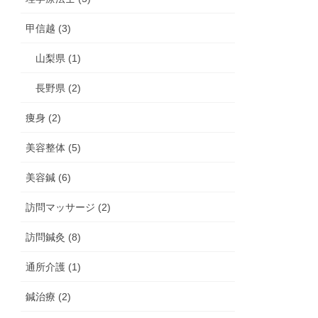
甲信越 (3)
山梨県 (1)
長野県 (2)
痩身 (2)
美容整体 (5)
美容鍼 (6)
訪問マッサージ (2)
訪問鍼灸 (8)
通所介護 (1)
鍼治療 (2)