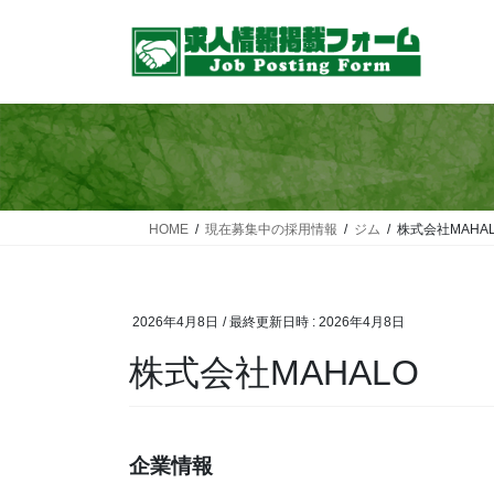
コ
ナ
ン
ビ
テ
ゲ
ン
ー
ツ
シ
へ
ョ
ス
ン
キ
に
ッ
移
HOME
現在募集中の採用情報
ジム
株式会社MAHA
プ
動
2026年4月8日
/ 最終更新日時 :
2026年4月8日
株式会社MAHALO
企業情報