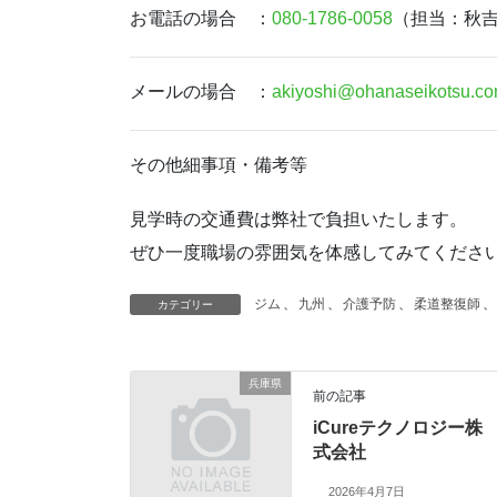
お電話の場合 ：
080-1786-0058
（担当：秋
メールの場合 ：
akiyoshi@ohanaseikotsu.c
その他細事項・備考等
見学時の交通費は弊社で負担いたします。
ぜひ一度職場の雰囲気を体感してみてくださ
ジム
、
九州
、
介護予防
、
柔道整復師
、
カテゴリー
兵庫県
前の記事
iCureテクノロジー株
式会社
2026年4月7日