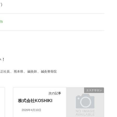
吉）
om
い！
正社員
、
熊本県
、
鍼灸師
、
鍼灸整骨院
エステサロン
次の記事
株式会社KOSHIKI
2026年4月10日