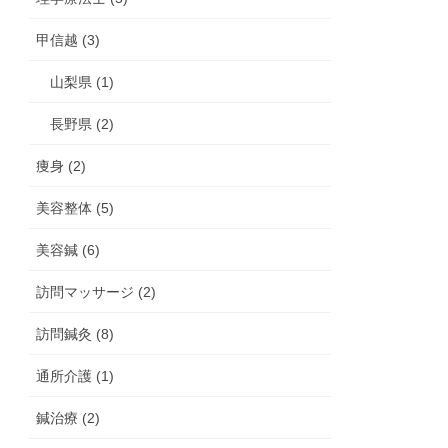
甲信越 (3)
山梨県 (1)
長野県 (2)
痩身 (2)
美容整体 (5)
美容鍼 (6)
訪問マッサージ (2)
訪問鍼灸 (8)
通所介護 (1)
鍼治療 (2)