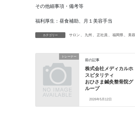
その他細事項・備考等
福利厚生：昼食補助、月１美容手当
サロン
、
九州
、
正社員
、
福岡県
、
美
カテゴリー
トレーナー
前の記事
株式会社メディカルホ
スピタリティ
おひさま鍼灸整骨院グ
ループ
2026年5月12日