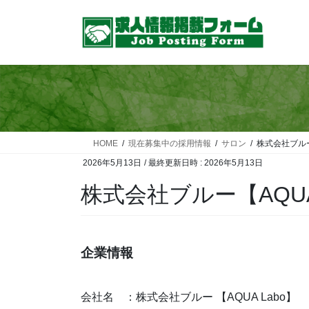
コ
ナ
ン
ビ
テ
ゲ
ン
ー
ツ
シ
へ
ョ
ス
ン
キ
に
ッ
移
HOME
現在募集中の採用情報
サロン
株式会社ブルー
プ
動
2026年5月13日
/ 最終更新日時 :
2026年5月13日
株式会社ブルー【AQUA
企業情報
会社名 ：株式会社ブルー 【AQUA Labo】